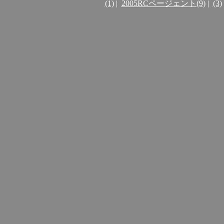
(1)
|
2005RCページェント(9)
|
(3)