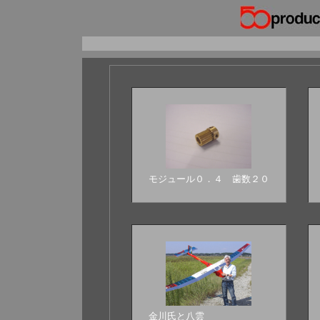
モジュール０．４ 歯数２０
金川氏と八雲