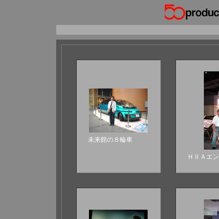
未来館の８輪車
ＨⅡＡエン