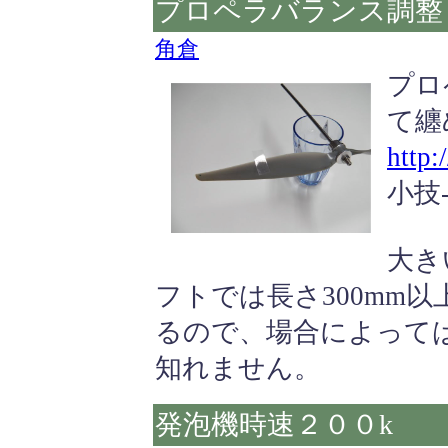
プロペラバランス調整
角倉
プロ
て纏
http:
小技
大き
フトでは長さ300mm
るので、場合によって
知れません。
発泡機時速２００k