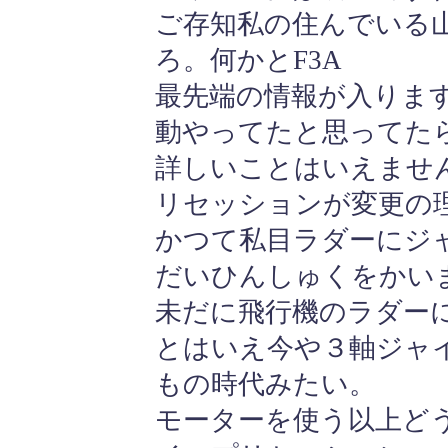
ご存知私の住んでいる
ろ。何かとF3A
最先端の情報が入りま
動やってたと思ってた
詳しいことはいえませ
リセッションが変更の
かつて私目ラダーにジ
だいひんしゅくをかい
未だに飛行機のラダー
とはいえ今や３軸ジャ
もの時代みたい。
モーターを使う以上ど