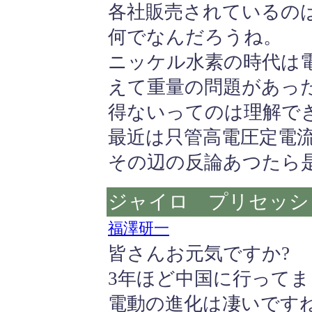
各社販売されているの
何でなんだろうね。
ニッケル水素の時代は
えて重量の問題があっ
得ないってのは理解で
最近は只管高電圧定電
その辺の反論あつたら
ジャイロ プリセッシ
福澤研一
皆さんお元気ですか?
3年ほど中国に行って
電動の進化は凄いです