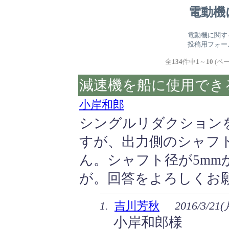
電動機
電動機に関す
投稿用フォー
全
134
件中
1
～
10
(ペー
減速機を船に使用でき
小岸和郎
シングルリダクション
すが、出力側のシャフ
ん。シャフト径が5mm
が。回答をよろしくお
1.
吉川芳秋
2016/3/21(
小岸和郎様