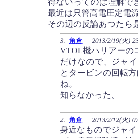
得ないってのは理解で
最近は只管高電圧定電
その辺の反論あつたら
3.
角倉
2013/2/19(火) 2
VTOL機ハリアー
だけなので、ジャイ
とタービンの回転方
ね。
知らなかった。
2.
角倉
2013/2/12(火) 0
身近なものでジャイ