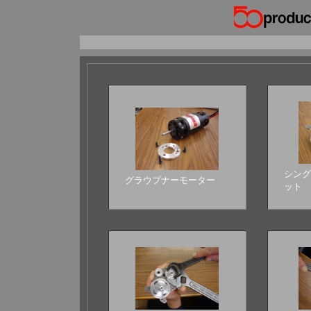
シング
グラウプナーモーター
ット