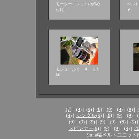
モーターコレットの締め
ベルト
付け
る
モジュール０．４ ２５
歯
(7)
|
(9)
|
(9)
|
(9)
|
(9)
|
(9)
|
(8)
|
(9)
|
シングル(9)
|
(9)
|
(9)
|
(9)
|
(
(9)
|
(9)
|
(9)
|
(9)
|
(9)
|
(8)
|
(9)
|
スピンナー(9)
|
(9)
|
(9)
|
(9)
|
2
9mm幅ベルトユニット(9